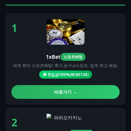
1
1xBet
스포츠베팅
세계 최대 스포츠베팅! 축구,농구,e스포츠. 업계 최고 배당.
🎁 첫입금100%(최대€130)
바로가기 →
2