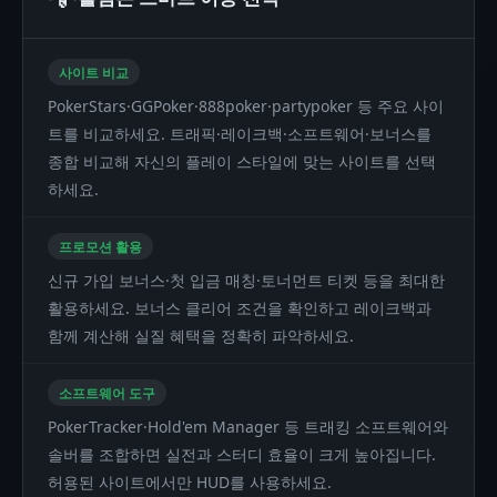
사이트 비교
PokerStars·GGPoker·888poker·partypoker 등 주요 사이
트를 비교하세요. 트래픽·레이크백·소프트웨어·보너스를
종합 비교해 자신의 플레이 스타일에 맞는 사이트를 선택
하세요.
프로모션 활용
신규 가입 보너스·첫 입금 매칭·토너먼트 티켓 등을 최대한
활용하세요. 보너스 클리어 조건을 확인하고 레이크백과
함께 계산해 실질 혜택을 정확히 파악하세요.
소프트웨어 도구
PokerTracker·Hold'em Manager 등 트래킹 소프트웨어와
솔버를 조합하면 실전과 스터디 효율이 크게 높아집니다.
허용된 사이트에서만 HUD를 사용하세요.