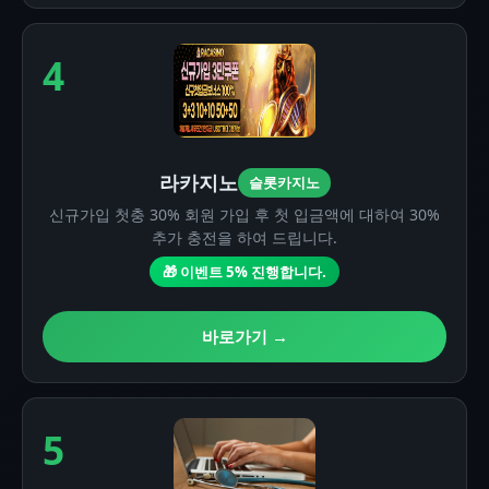
4
라카지노
슬롯카지노
신규가입 첫충 30% 회원 가입 후 첫 입금액에 대하여 30%
추가 충전을 하여 드립니다.
🎁 이벤트 5% 진행합니다.
바로가기 →
5