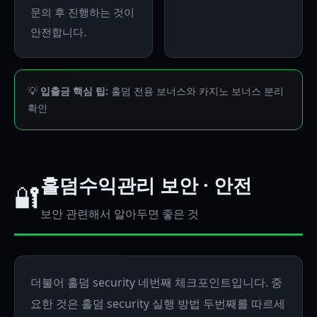
문의 후 진행하는 것이
안전합니다.
💡
입출금 핵심 팁:
홀덤 전용 보너스와 카지노 보너스 분리
확인
홀덤수익관리 보안 · 안전
🔐
보안 관련해서 알아두면 좋은 것
더불어 홀덤 security 네번째 체크포인트입니다. 중
요한 것은 홀덤 security 실행 방법 두번째를 따르세