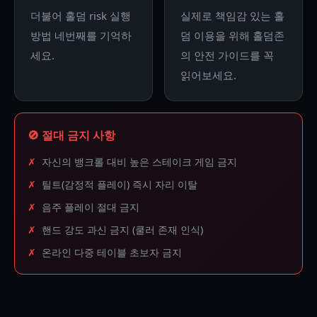
더불어 홀덤 risk 실행
실제로 책임감 있는 홀
방법 네번째를 기억하
덤 이용을 위해 홀덤존
세요.
의 안전 가이드를 꼭
읽어보세요.
🚫 절대 금지 사항
✗
자신의 뱅크롤 대비 높은 스테이크 게임 금지
✗
틸트(감정적 플레이) 즉시 자리 이탈
✗
음주 플레이 절대 금지
✗
핸드 강도 과신 금지 (쿨러 존재 인식)
✗
온라인 다중 테이블 초보자 금지