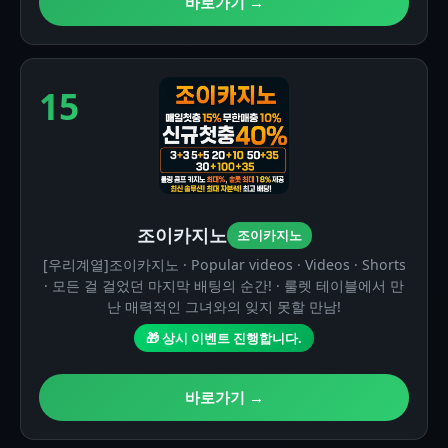
바로가기 →
15
조이카지노
조이카지노
[우리계열]조이카지노 · Popular videos · Videos · Shorts
· 모든 걸 걸었던 마지막 배팅의 순간! · 룰렛 테이블에서 만
난 매력적인 그녀와의 잊지 못할 만남!
🎁 상시 이벤트 진행합니다.
바로가기 →