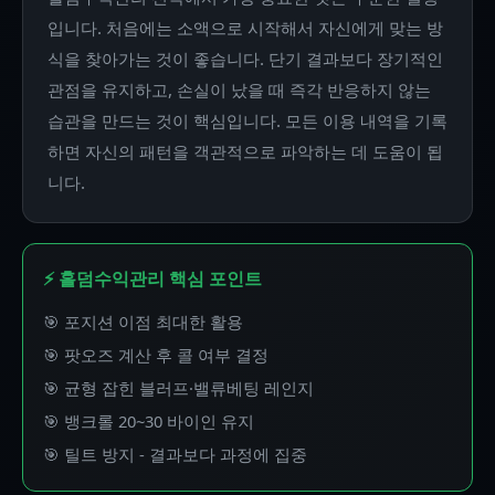
입니다. 처음에는 소액으로 시작해서 자신에게 맞는 방
식을 찾아가는 것이 좋습니다. 단기 결과보다 장기적인
관점을 유지하고, 손실이 났을 때 즉각 반응하지 않는
습관을 만드는 것이 핵심입니다. 모든 이용 내역을 기록
하면 자신의 패턴을 객관적으로 파악하는 데 도움이 됩
니다.
⚡ 홀덤수익관리 핵심 포인트
🎯 포지션 이점 최대한 활용
🎯 팟오즈 계산 후 콜 여부 결정
🎯 균형 잡힌 블러프·밸류베팅 레인지
🎯 뱅크롤 20~30 바이인 유지
🎯 틸트 방지 - 결과보다 과정에 집중