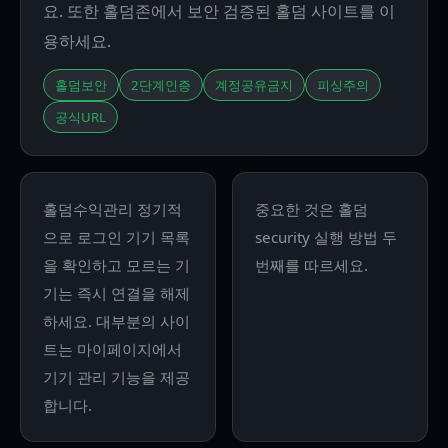
요. 또한 홀덤존에서 보안 검증된 홀덤 사이트를 이
용하세요.
홀덤보안
2단계인증
계정공유금지
피싱주의
공식URL
홀덤수익관리 정기적
중요한 것은 홀덤
으로 로그인 기기 목록
security 실행 방법 두
을 확인하고 모르는 기
번째를 따르세요.
기는 즉시 연결을 해제
하세요. 대부분의 사이
트는 마이페이지에서
기기 관리 기능을 제공
합니다.