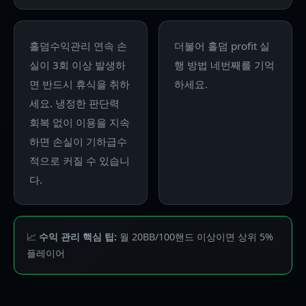
홀덤수익관리 연속 손
더불어 홀덤 profit 실
실이 3회 이상 발생하
행 방법 네번째를 기억
면 반드시 휴식을 취하
하세요.
세요. 냉정한 판단력
회복 없이 이용을 지속
하면 손실이 기하급수
적으로 커질 수 있습니
다.
📈
수익 관리 핵심 팁:
월 20BB/100핸드 이상이면 상위 5%
플레이어