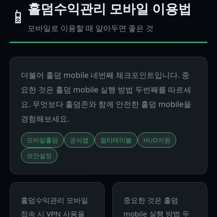
홀덤수익관리 모바일 이용법
📱
모바일로 이용할 때 알아두면 좋은 것
더불어 홀덤 mobile 네번째 체크포인트입니다. 중
요한 것은 홀덤 mobile 실행 방법 두번째를 따르세
요. 무엇보다 홀덤존와 함께 안전한 홀덤 mobile을
경험해보세요.
모바일홀덤
공식앱
멀티테이블
HUD지원
보안설정
홀덤수익관리 모바일
중요한 것은 홀덤
접속 시 VPN 사용을
mobile 실행 방법 두