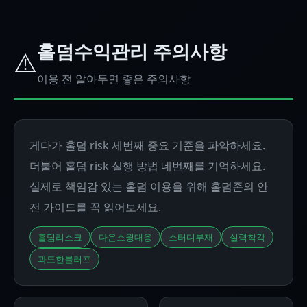
홀덤수익관리 주의사항
⚠️
이용 전 알아두면 좋은 주의사항
게다가 홀덤 risk 세번째 중요 기준을 파악하세요.
더불어 홀덤 risk 실행 방법 네번째를 기억하세요.
실제로 책임감 있는 홀덤 이용을 위해 홀덤존의 안
전 가이드를 꼭 읽어보세요.
홀덤리스크
다운스윙대응
스터디부재
실력착각
과도한블러프