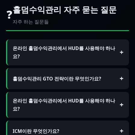
홀덤수익관리 자주 묻는 질문
❓
자주 하는 질문들
온라인 홀덤수익관리에서 HUD를 사용해야 하나
요?
HUD는 상대의 통계를 실시간으로 보여주는 도구로
온라인 홀덤에서 큰 이점을 줍니다. HUD 데이터를
홀덤수익관리 GTO 전략이란 무엇인가요?
올바르게 해석하는 능력도 함께 키워야 합니다.
게임이론적 최적(Game Theory Optimal) 전략으로,
온라인 홀덤수익관리에서 HUD를 사용해야 하나
어떤 상대도 착취하지 못하는 균형 전략입니다. 솔버
요?
로 학습할 수 있으며 현대 홀덤의 기준이 됩니다.
HUD는 상대의 통계를 실시간으로 보여주는 도구로
온라인 홀덤에서 큰 이점을 줍니다. HUD 데이터를
ICM이란 무엇인가요?