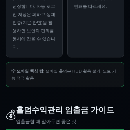
권장합니다. 자동 로그
번째를 따르세요.
인 저장은 피하고 생체
인증(지문·안면)을 활
용하면 보안과 편의를
동시에 잡을 수 있습니
다.
💡
모바일 핵심 팁:
모바일 홀덤은 HUD 활용 불가, 노트 기
능 적극 활용
홀덤수익관리 입출금 가이드
💰
입출금할 때 알아두면 좋은 것