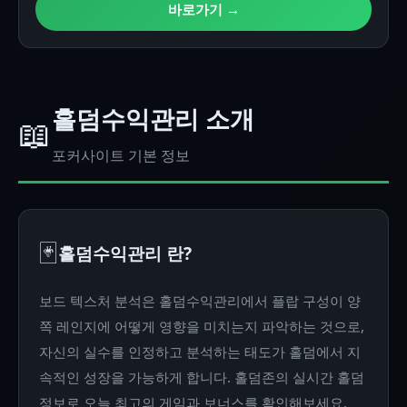
바로가기 →
홀덤수익관리 소개
📖
포커사이트 기본 정보
🃏
홀덤수익관리 란?
보드 텍스처 분석은 홀덤수익관리에서 플랍 구성이 양
쪽 레인지에 어떻게 영향을 미치는지 파악하는 것으로,
자신의 실수를 인정하고 분석하는 태도가 홀덤에서 지
속적인 성장을 가능하게 합니다. 홀덤존의 실시간 홀덤
정보로 오늘 최고의 게임과 보너스를 확인해보세요.