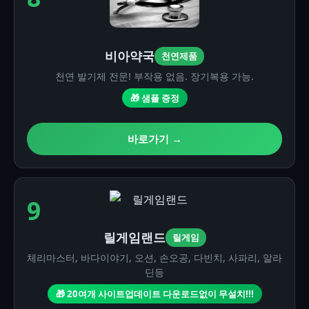
비아약국
천연제품
천연 발기제 전문! 부작용 없음. 장기복용 가능.
🎁 샘플 증정
바로가기 →
9
릴게임랜드
릴게임
체리마스터, 바다이야기, 오션, 손오공, 다빈치, 사파리, 알라
딘등
🎁 20여개 사이트업데이트 다운로드없이 무설치!!!