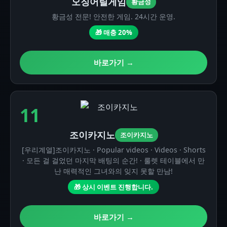
오징어릴게임
황금성
황금성 전문! 안전한 게임. 24시간 운영.
🎁 매충 20%
바로가기 →
11
조이카지노
조이카지노
[우리계열]조이카지노 · Popular videos · Videos · Shorts
· 모든 걸 걸었던 마지막 배팅의 순간! · 룰렛 테이블에서 만
난 매력적인 그녀와의 잊지 못할 만남!
🎁 상시 이벤트 진행합니다.