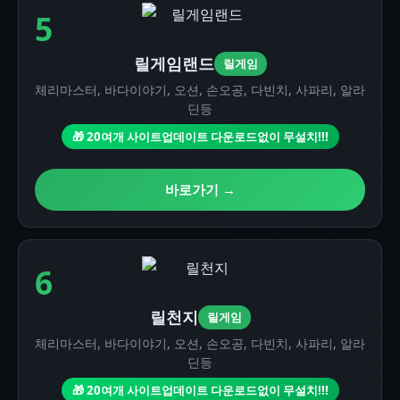
5
릴게임랜드
릴게임
체리마스터, 바다이야기, 오션, 손오공, 다빈치, 사파리, 알라
딘등
🎁 20여개 사이트업데이트 다운로드없이 무설치!!!
바로가기 →
6
릴천지
릴게임
체리마스터, 바다이야기, 오션, 손오공, 다빈치, 사파리, 알라
딘등
🎁 20여개 사이트업데이트 다운로드없이 무설치!!!