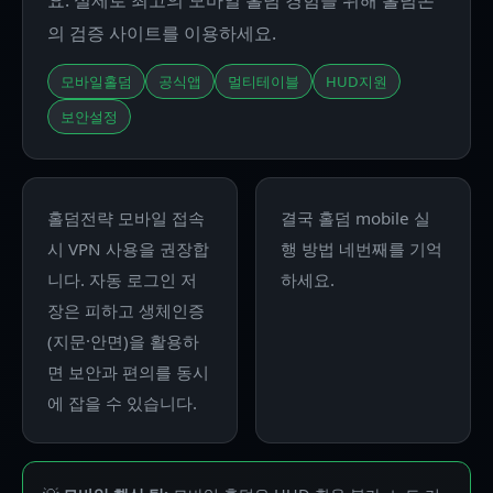
요. 실제로 최고의 모바일 홀덤 경험을 위해 홀덤존
의 검증 사이트를 이용하세요.
모바일홀덤
공식앱
멀티테이블
HUD지원
보안설정
홀덤전략 모바일 접속
결국 홀덤 mobile 실
시 VPN 사용을 권장합
행 방법 네번째를 기억
니다. 자동 로그인 저
하세요.
장은 피하고 생체인증
(지문·안면)을 활용하
면 보안과 편의를 동시
에 잡을 수 있습니다.