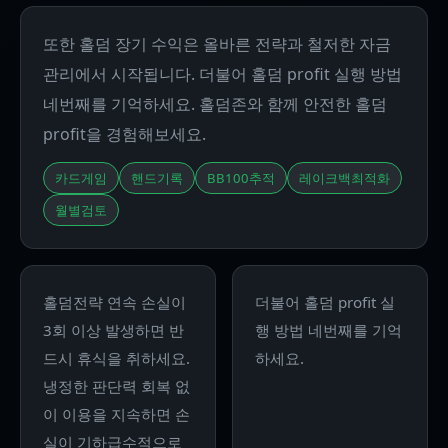
또한 홀덤 장기 수익은 올바른 전략과 철저한 자금
관리에서 시작됩니다. 더불어 홀덤 profit 실행 방법
네번째를 기억하세요. 홀덤존와 함께 안전한 홀덤
profit을 경험해보세요.
카드게임
핸드기록
BB100추적
레이크백최적화
월별검토
홀덤전략 연속 손실이
더불어 홀덤 profit 실
3회 이상 발생하면 반
행 방법 네번째를 기억
드시 휴식을 취하세요.
하세요.
냉정한 판단력 회복 없
이 이용을 지속하면 손