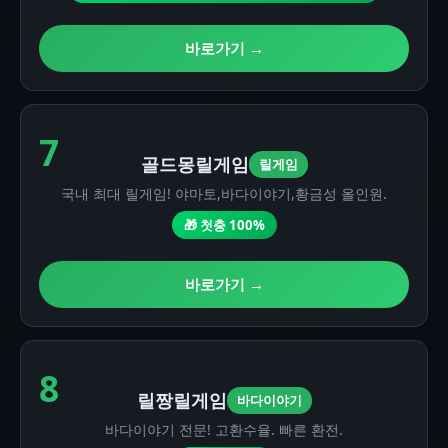
바로가기 →
7
골드몽릴게임
릴게임
국내 최대 릴게임! 야마토,바다이야기,황금성 올인원.
🎁 첫충 100%
바로가기 →
8
릴짱릴게임
바다이야기