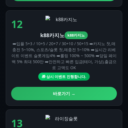
바로가기 →
12
k88카지노
k88카지노
➡️입플 5+3 / 10+5 / 20+7 / 30+10 / 50+15 ➡️카지노 첫,매
충전 5~10%, 스포츠/슬롯 첫,매충전 5~10% ➡️실시간 리베
이트 이벤트 슬롯게임4% ➡️롤링 100% ~ 500% ➡️당일 페이
백 5% 최대 500만 ➡️안전하고 빠른 입금(테더, 가상),출금으
로 고액도 OK
🎁 상시 이벤트 진행합니다.
바로가기 →