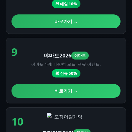
바다이야기 전문! 고환수율. 빠른 환전.
🎁 매일 10%
바로가기 →
9
야마토2026
야마토
야마토 1위! 다양한 모드. 잭팟 이벤트.
🎁 신규 50%
바로가기 →
10