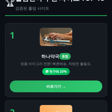
🏆
검증된 홀덤 사이트
1
하나약국
종합
정품 비아그라 전문! 빠른배송. 처방전 불필요.
🎁 첫구매 20%
바로가기 →