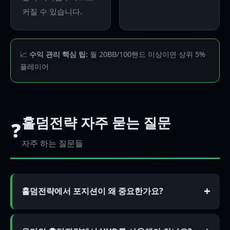
실이 기하급수적으로
커질 수 있습니다.
📈
수익 관리 핵심 팁:
월 20BB/100핸드 이상이면 상위 5%
플레이어
홀덤전략 자주 묻는 질문
❓
자주 하는 질문들
홀덤전략에서 포지션이 왜 중요한가요?
늦은 포지션(버튼)에서는 상대의 행동을 먼저 보고