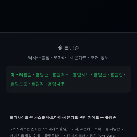
🧠 줌포커
🧠 빠른토너먼트
🧠 홀덤존
텍사스홀덤 · 오마하 · 세븐카드 · 포커 정보
마스터홀덤
·
홀덤존
·
홀덤맥스
·
홀덤허브
·
홀덤윈
·
홀덤랩
·
홀덤프로
·
홀덤킹
·
홀덤나우
포커사이트·텍사스홀덤·오마하·세븐카드 완전 가이드 — 홀덤존
포커사이트는 온라인으로 텍사스 홀덤, 오마하, 세븐카드 스터드 등 다양한 포