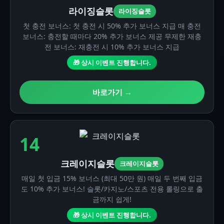
13
라이징슬롯
라이징슬롯
첫 충전 보너스: 첫 충전 시 50% 추가 보너스 지급 매 충전
보너스: 충전할 때마다 20% 추가 보너스 제공 무제한 재충
전 보너스: 재충전 시 10% 추가 보너스 지급
🎁 상시 이벤트 진행합니다.
바로가기 →
14
크레이지슬롯
크레이지슬롯
매일 첫 입금 15% 보너스 (최대 50만 원) 매일 두 번째 입금
도 10% 추가 보너스! 슬롯/카지노/스포츠 전용 롤링으로 출
금까지 쉽게!