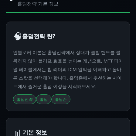
📖
홀덤전략 기본 정보
🧠
홀덤전략 란?
언블로커 이론은 홀덤전략에서 상대가 콜할 핸드를 블
록하지 않아 블러프 효율을 높이는 개념으로, MTT 파이
널 테이블에서는 칩 리더의 ICM 압박을 이해하고 올바
른 스팟을 선택해야 합니다. 홀덤존에서 추천하는 사이
트에서 즐거운 홀덤 여정을 시작해보세요.
홀덤전략
홀덤
홀덤존