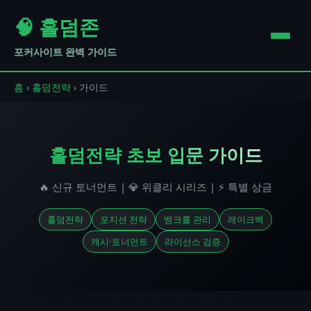
🧠 홀덤존
포커사이트 완벽 가이드
홈
›
홀덤전략
› 가이드
홀덤전략 초보 입문 가이드
🔥 신규 토너먼트 | 💎 위클리 시리즈 | ⚡ 특별 상금
홀덤전략
포지션 전략
뱅크롤 관리
레이크백
캐시·토너먼트
라이선스 검증