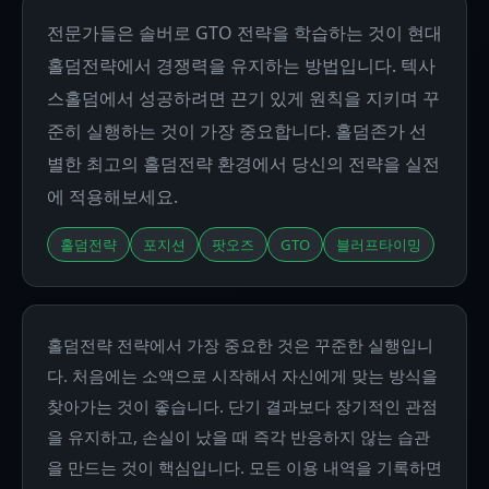
전문가들은 솔버로 GTO 전략을 학습하는 것이 현대
홀덤전략에서 경쟁력을 유지하는 방법입니다. 텍사
스홀덤에서 성공하려면 끈기 있게 원칙을 지키며 꾸
준히 실행하는 것이 가장 중요합니다. 홀덤존가 선
별한 최고의 홀덤전략 환경에서 당신의 전략을 실전
에 적용해보세요.
홀덤전략
포지션
팟오즈
GTO
블러프타이밍
홀덤전략 전략에서 가장 중요한 것은 꾸준한 실행입니
다. 처음에는 소액으로 시작해서 자신에게 맞는 방식을
찾아가는 것이 좋습니다. 단기 결과보다 장기적인 관점
을 유지하고, 손실이 났을 때 즉각 반응하지 않는 습관