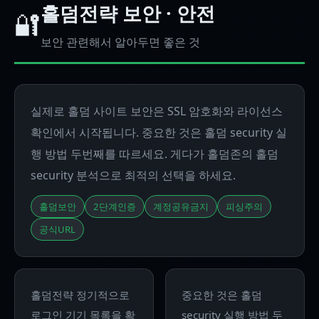
홀덤전략 보안 · 안전
🔐
보안 관련해서 알아두면 좋은 것
실제로 홀덤 사이트 보안은 SSL 암호화와 라이선스
확인에서 시작됩니다. 중요한 것은 홀덤 security 실
행 방법 두번째를 따르세요. 게다가 홀덤존의 홀덤
security 분석으로 최적의 선택을 하세요.
홀덤보안
2단계인증
계정공유금지
피싱주의
공식URL
홀덤전략 정기적으로
중요한 것은 홀덤