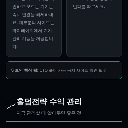
로그인 기기 목록을 확
security 실행 방법 두
인하고 모르는 기기는
번째를 따르세요.
즉시 연결을 해제하세
요. 대부분의 사이트는
마이페이지에서 기기
관리 기능을 제공합니
다.
🔒
보안 핵심 팁:
GTO 솔버 사용 금지 사이트 확인 필수
홀덤전략 수익 관리
📈
자금 관리할 때 알아두면 좋은 것