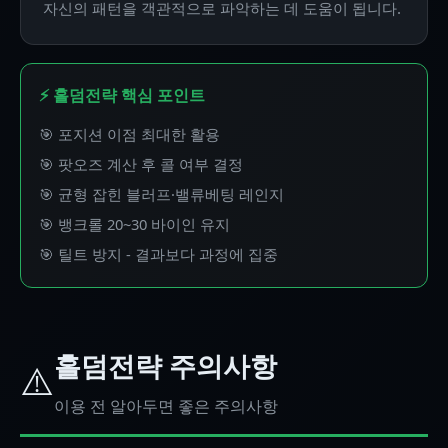
을 만드는 것이 핵심입니다. 모든 이용 내역을 기록하면
자신의 패턴을 객관적으로 파악하는 데 도움이 됩니다.
⚡ 홀덤전략 핵심 포인트
🎯 포지션 이점 최대한 활용
🎯 팟오즈 계산 후 콜 여부 결정
🎯 균형 잡힌 블러프·밸류베팅 레인지
🎯 뱅크롤 20~30 바이인 유지
🎯 틸트 방지 - 결과보다 과정에 집중
홀덤전략 주의사항
⚠️
이용 전 알아두면 좋은 주의사항