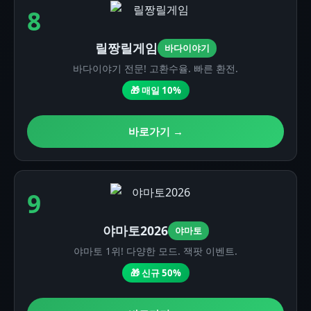
8
릴짱릴게임
바다이야기
바다이야기 전문! 고환수율. 빠른 환전.
🎁 매일 10%
바로가기 →
9
야마토2026
야마토
야마토 1위! 다양한 모드. 잭팟 이벤트.
🎁 신규 50%