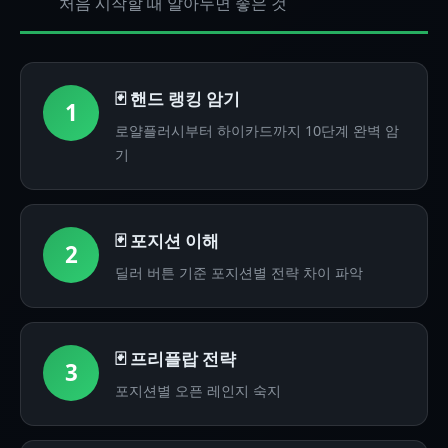
📋
처음 시작할 때 알아두면 좋은 것
🃏 핸드 랭킹 암기
1
로얄플러시부터 하이카드까지 10단계 완벽 암
기
🃏 포지션 이해
2
딜러 버튼 기준 포지션별 전략 차이 파악
🃏 프리플랍 전략
3
포지션별 오픈 레인지 숙지