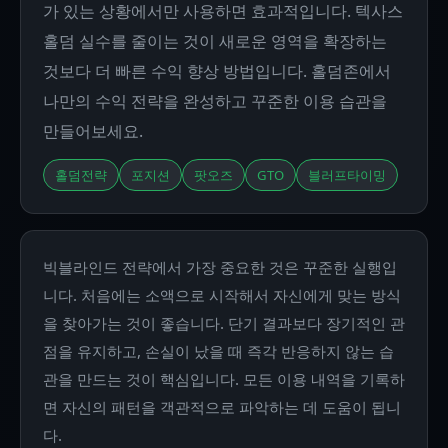
오버벳은 빅블라인드에서 강한 레인지 어드밴티지
가 있는 상황에서만 사용하면 효과적입니다. 텍사스
홀덤 실수를 줄이는 것이 새로운 영역을 확장하는
것보다 더 빠른 수익 향상 방법입니다. 홀덤존에서
나만의 수익 전략을 완성하고 꾸준한 이용 습관을
만들어보세요.
홀덤전략
포지션
팟오즈
GTO
블러프타이밍
빅블라인드 전략에서 가장 중요한 것은 꾸준한 실행입
니다. 처음에는 소액으로 시작해서 자신에게 맞는 방식
을 찾아가는 것이 좋습니다. 단기 결과보다 장기적인 관
점을 유지하고, 손실이 났을 때 즉각 반응하지 않는 습
관을 만드는 것이 핵심입니다. 모든 이용 내역을 기록하
면 자신의 패턴을 객관적으로 파악하는 데 도움이 됩니