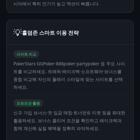
시아에서 특히 인기가 높고 액션이 빠릅니다.
💡
홀덤존 스마트 이용 전략
사이트 비교
PokerStars·GGPoker·888poker·partypoker 등 주요 사이
트를 비교하세요. 트래픽·레이크백·소프트웨어·보너스를
종합 비교해 자신의 플레이 스타일에 맞는 사이트를 선택
하세요.
프로모션 활용
신규 가입 보너스·첫 입금 매칭·토너먼트 티켓 등을 최대한
활용하세요. 보너스 클리어 조건을 확인하고 레이크백과
함께 계산해 실질 혜택을 정확히 파악하세요.