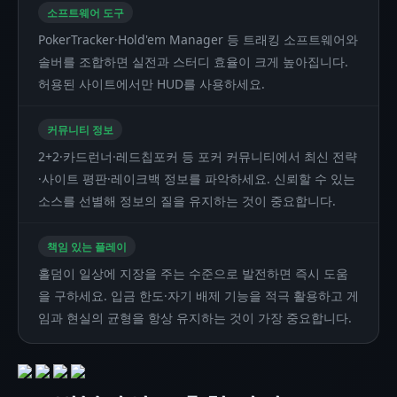
소프트웨어 도구
PokerTracker·Hold'em Manager 등 트래킹 소프트웨어와
솔버를 조합하면 실전과 스터디 효율이 크게 높아집니다.
허용된 사이트에서만 HUD를 사용하세요.
커뮤니티 정보
2+2·카드런너·레드칩포커 등 포커 커뮤니티에서 최신 전략
·사이트 평판·레이크백 정보를 파악하세요. 신뢰할 수 있는
소스를 선별해 정보의 질을 유지하는 것이 중요합니다.
책임 있는 플레이
홀덤이 일상에 지장을 주는 수준으로 발전하면 즉시 도움
을 구하세요. 입금 한도·자기 배제 기능을 적극 활용하고 게
임과 현실의 균형을 항상 유지하는 것이 가장 중요합니다.