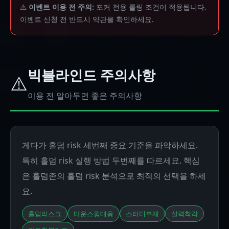
⚠️
이벤트 이용 전 주의:
포커 전용 롤링 조건이 적용됩니다.
이벤트 신청 전 반드시 약관을 확인하세요.
빅블라인드 주의사항
⚠️
이용 전 알아두면 좋은 주의사항
게다가 홀덤 risk 세번째 중요 기준을 파악하세요.
특히 홀덤 risk 실행 방법 두번째를 따르세요. 핵심
은 홀덤존의 홀덤 risk 분석으로 최적의 선택을 하세
요.
홀덤리스크
다운스윙대응
스터디부재
실력착각