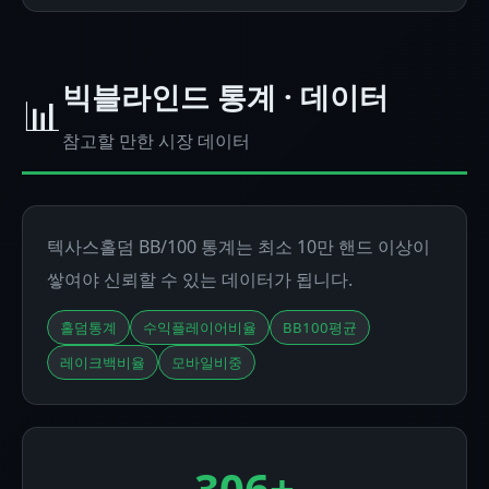
빅블라인드 통계 · 데이터
📊
참고할 만한 시장 데이터
텍사스홀덤 BB/100 통계는 최소 10만 핸드 이상이
쌓여야 신뢰할 수 있는 데이터가 됩니다.
홀덤통계
수익플레이어비율
BB100평균
레이크백비율
모바일비중