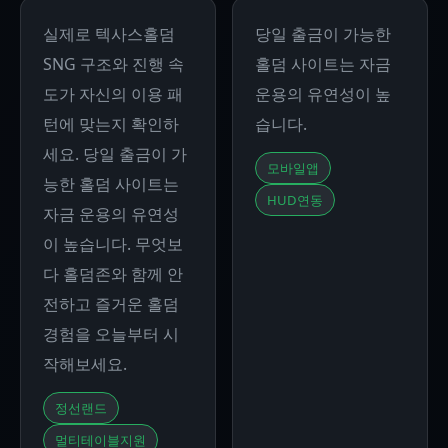
실제로 텍사스홀덤
당일 출금이 가능한
SNG 구조와 진행 속
홀덤 사이트는 자금
도가 자신의 이용 패
운용의 유연성이 높
턴에 맞는지 확인하
습니다.
세요. 당일 출금이 가
모바일앱
능한 홀덤 사이트는
HUD연동
자금 운용의 유연성
이 높습니다. 무엇보
다 홀덤존와 함께 안
전하고 즐거운 홀덤
경험을 오늘부터 시
작해보세요.
정선랜드