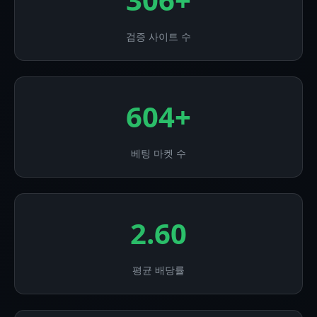
306+
검증 사이트 수
604+
베팅 마켓 수
2.60
평균 배당률