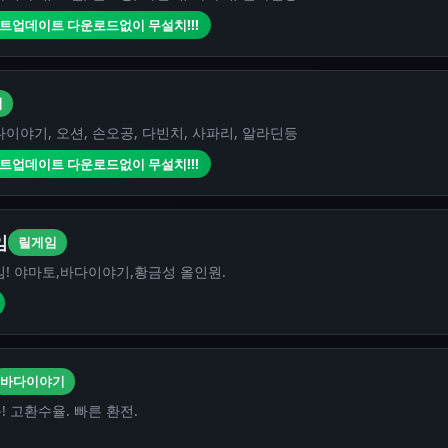
사이트업데이트 다운로드없이 무설치!!!
임
이야기, 오션, 손오공, 다빈치, 사파리, 알라딘등
사이트업데이트 다운로드없이 무설치!!!
임
릴게임
임! 야마토,바다이야기,황금성 올인원.
바다이야기
 고환수율. 빠른 환전.