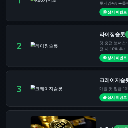
1
롯게임4% ➡️롤링
🎁 상시 이벤트
라이징슬롯
2
첫 충전 보너스:
전 시 10% 추
🎁 상시 이벤트
크레이지슬
3
매일 첫 입금 1
🎁 상시 이벤트