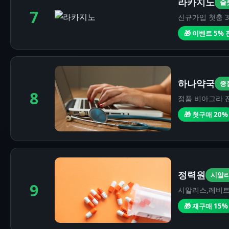
라카지노
슬
7
신규가입 첫충 3
🎁 이벤트 5%
하나약국
종
8
정품 비아그라 전
🎁 첫구매 20%
정력원
시알
9
시알리스,레비트
🎁 재구매 15%