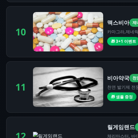
맥스비아
제
10
카마그라,제네릭 
🎁 3+1 이벤트
비아약국
천
11
천연 발기제 전문
🎁 샘플 증정
릴게임랜드
12
체리마스터, 바다