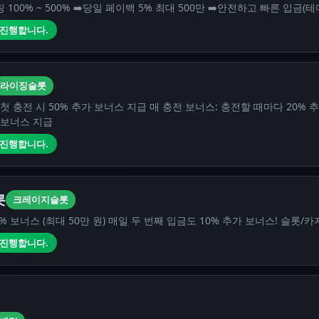
 100% ~ 500% ➡️당일 페이백 5% 최대 500만 ➡️안전하고 빠른 입금(
 진행합니다.
라이징슬롯
 첫 충전 시 50% 추가 보너스 지급 매 충전 보너스: 충전할 때마다 20%
가 보너스 지급
 진행합니다.
롯
크레이지슬롯
5% 보너스 (최대 50만 원) 매일 두 번째 입금도 10% 추가 보너스! 슬롯
 진행합니다.