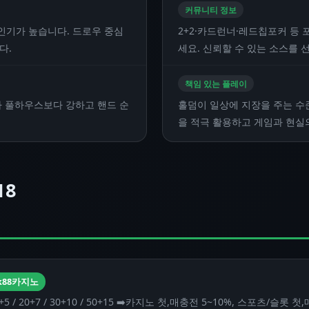
커뮤니티 정보
인기가 높습니다. 드로우 중심
2+2·카드런너·레드칩포커 등
다.
세요. 신뢰할 수 있는 소스를 
책임 있는 플레이
가 풀하우스보다 강하고 핸드 순
홀덤이 일상에 지장을 주는 수
을 적극 활용하고 게임과 현실
18
k88카지노
10+5 / 20+7 / 30+10 / 50+15 ➡️카지노 첫,매충전 5~10%, 스포츠/