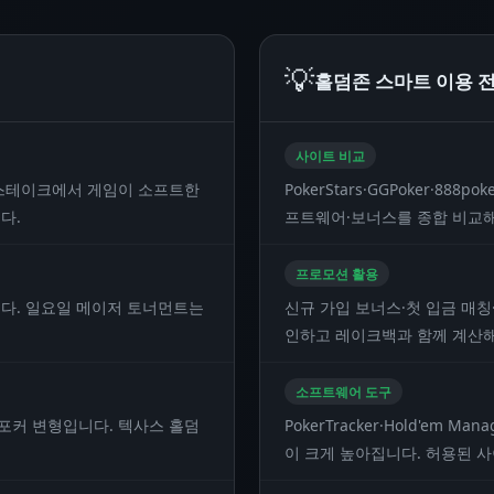
💡
홀덤존 스마트 이용 
사이트 비교
은 스테이크에서 게임이 소프트한
PokerStars·GGPoker·88
다.
프트웨어·보너스를 종합 비교해
프로모션 활용
다. 일요일 메이저 토너먼트는
신규 가입 보너스·첫 입금 매칭
인하고 레이크백과 함께 계산해
소프트웨어 도구
 포커 변형입니다. 텍사스 홀덤
PokerTracker·Hold'e
이 크게 높아집니다. 허용된 