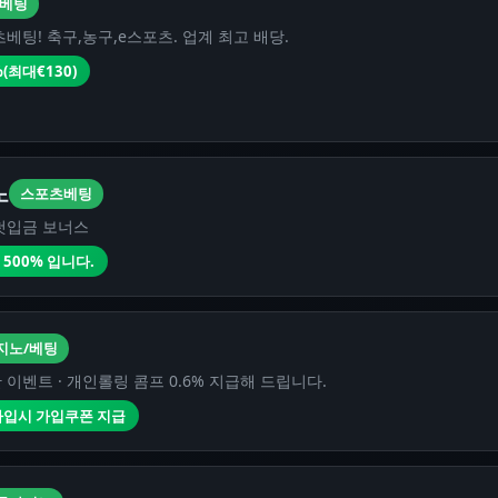
베팅
베팅! 축구,농구,e스포츠. 업계 최고 배당.
(최대€130)
노
스포츠베팅
첫입금 보너스
 500% 입니다.
지노/베팅
이벤트 · 개인롤링 콤프 0.6% 지급해 드립니다.
 가입시 가입쿠폰 지급