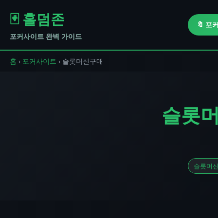
🃏 홀덤존
🔖 포
포커사이트 완벽 가이드
홈
›
포커사이트
› 슬롯머신구매
슬롯머
슬롯머