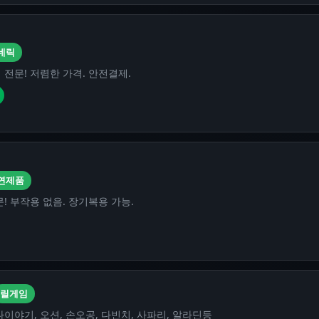
네릭
전문! 저렴한 가격. 안전결제.
연제품
! 부작용 없음. 장기복용 가능.
릴게임
이야기, 오션, 손오공, 다빈치, 사파리, 알라딘등