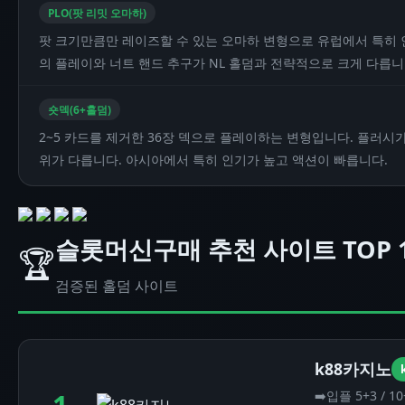
PLO(팟 리밋 오마하)
팟 크기만큼만 레이즈할 수 있는 오마하 변형으로 유럽에서 특히 
의 플레이와 너트 핸드 추구가 NL 홀덤과 전략적으로 크게 다릅니
숏덱(6+홀덤)
2~5 카드를 제거한 36장 덱으로 플레이하는 변형입니다. 플러시
위가 다릅니다. 아시아에서 특히 인기가 높고 액션이 빠릅니다.
슬롯머신구매 추천 사이트 TOP 
🏆
검증된 홀덤 사이트
k88카지노
➡️입플 5+3 / 