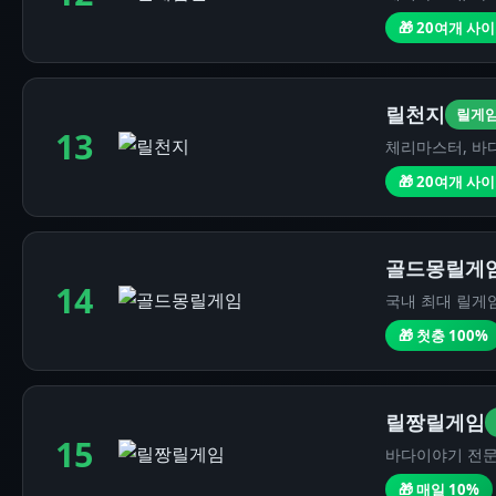
🎁 20여개 
릴천지
릴게
13
체리마스터, 바다
🎁 20여개 
골드몽릴게
14
국내 최대 릴게
🎁 첫충 100%
릴짱릴게임
15
바다이야기 전문!
🎁 매일 10%