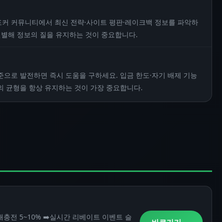
 포커 커뮤니티에서 최신 전략·사이트 평판·레이크백 정보를 파악하
선별해 정보의 질을 유지하는 것이 중요합니다.
준으로 발전하면 즉시 도움을 구하세요. 입금 한도·자기 배제 기능
의 균형을 항상 유지하는 것이 가장 중요합니다.
슬롯 첫,매충전 5~10% ➡️실시간 리베이트 이벤트 슬