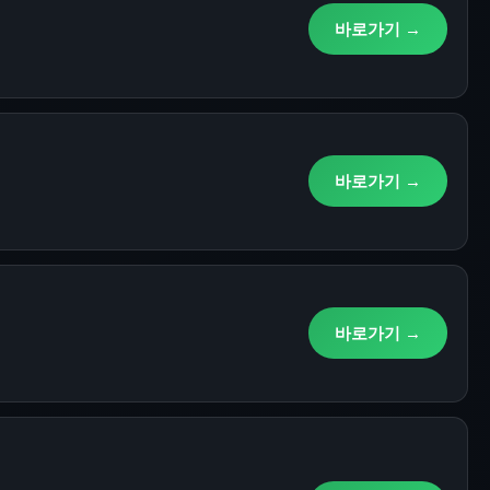
바로가기 →
바로가기 →
바로가기 →