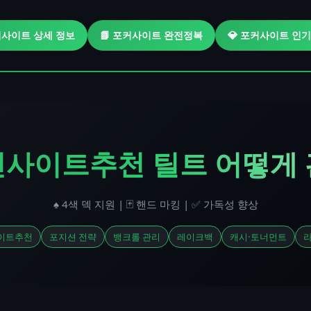
커사이트 상세 정보
📗 포커사이트 완전정복
💎 포커사이트 인기
사이트추천 틸트 어떻게
♠️ 4색 덱 지원 | 🃏 핸드 마킹 | ✅ 가독성 향상
이트추천
포지션 전략
뱅크롤 관리
레이크백
캐시·토너먼트