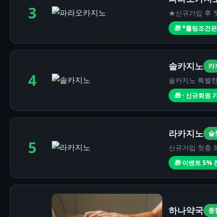
3
★신규가입 후 
🎁 *롤링조건은
솔카지노
카
4
솔카지노 특별한 
🎁 · 신규회원
라카지노
슬
5
신규가입 첫충 3
🎁 이벤트 5%
하나약국
종