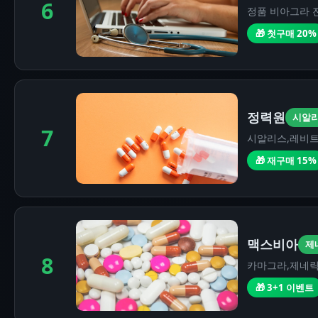
6
정품 비아그라 전
🎁 첫구매 20%
정력원
시알
7
시알리스,레비트
🎁 재구매 15%
맥스비아
제
8
카마그라,제네릭 
🎁 3+1 이벤트