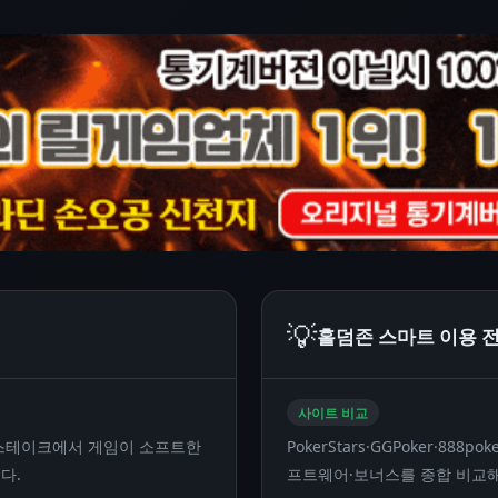
💡
홀덤존 스마트 이용 
사이트 비교
은 스테이크에서 게임이 소프트한
PokerStars·GGPoker·88
다.
프트웨어·보너스를 종합 비교해