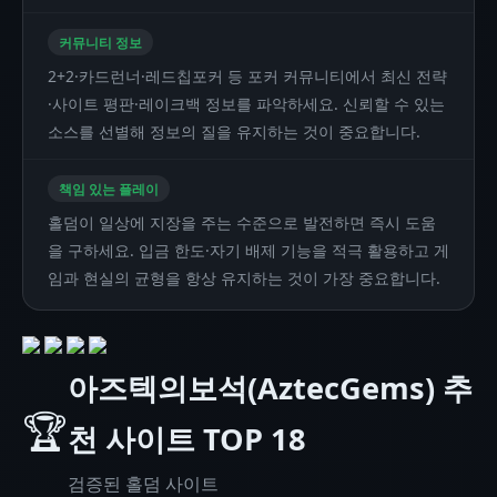
커뮤니티 정보
2+2·카드런너·레드칩포커 등 포커 커뮤니티에서 최신 전략
·사이트 평판·레이크백 정보를 파악하세요. 신뢰할 수 있는
소스를 선별해 정보의 질을 유지하는 것이 중요합니다.
책임 있는 플레이
홀덤이 일상에 지장을 주는 수준으로 발전하면 즉시 도움
을 구하세요. 입금 한도·자기 배제 기능을 적극 활용하고 게
임과 현실의 균형을 항상 유지하는 것이 가장 중요합니다.
아즈텍의보석(AztecGems) 추
🏆
천 사이트 TOP 18
검증된 홀덤 사이트