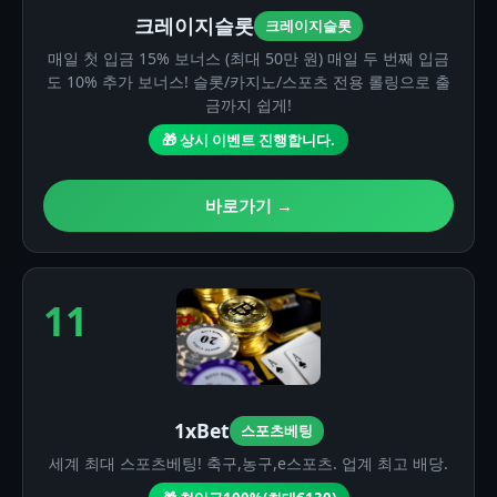
크레이지슬롯
크레이지슬롯
매일 첫 입금 15% 보너스 (최대 50만 원) 매일 두 번째 입금
도 10% 추가 보너스! 슬롯/카지노/스포츠 전용 롤링으로 출
금까지 쉽게!
🎁 상시 이벤트 진행합니다.
바로가기 →
11
1xBet
스포츠베팅
세계 최대 스포츠베팅! 축구,농구,e스포츠. 업계 최고 배당.