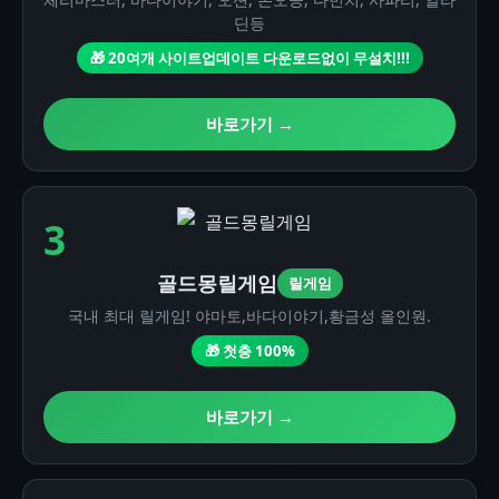
딘등
🎁 20여개 사이트업데이트 다운로드없이 무설치!!!
바로가기 →
3
골드몽릴게임
릴게임
국내 최대 릴게임! 야마토,바다이야기,황금성 올인원.
🎁 첫충 100%
바로가기 →