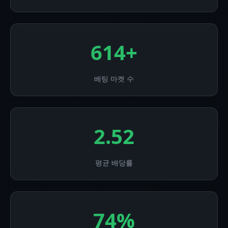
614+
베팅 마켓 수
2.52
평균 배당률
74%