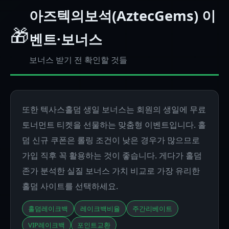
아즈텍의보석(AztecGems) 이
🎁
벤트·보너스
보너스 받기 전 확인할 것들
또한 텍사스홀덤 생일 보너스는 회원의 생일에 무료
토너먼트 티켓을 선물하는 맞춤형 이벤트입니다. 홀
덤 신규 쿠폰은 롤링 조건이 낮은 경우가 많으므로
가입 직후 꼭 활용하는 것이 좋습니다. 게다가 홀덤
존가 분석한 실질 보너스 가치 비교로 가장 유리한
홀덤 사이트를 선택하세요.
홀덤레이크백
레이크백비율
주간리베이트
VIP레이크백
포인트교환