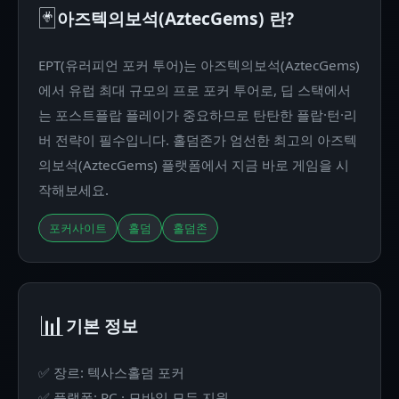
🃏
아즈텍의보석(AztecGems) 란?
EPT(유러피언 포커 투어)는 아즈텍의보석(AztecGems)
에서 유럽 최대 규모의 프로 포커 투어로, 딥 스택에서
는 포스트플랍 플레이가 중요하므로 탄탄한 플랍·턴·리
버 전략이 필수입니다. 홀덤존가 엄선한 최고의 아즈텍
의보석(AztecGems) 플랫폼에서 지금 바로 게임을 시
작해보세요.
포커사이트
홀덤
홀덤존
📊
기본 정보
✅ 장르: 텍사스홀덤 포커
✅ 플랫폼: PC · 모바일 모두 지원