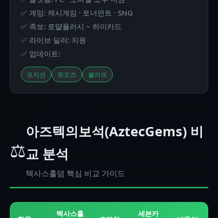
✅ 게임: 캐시게임 · 토너먼트 · SNG
✅ 족보: 로얄플러시 ~ 하이카드
✅ 라이브 딜러: 지원
✅ 업데이트:
포지션
팟오즈
블러프
아즈텍의보석(AztecGems) 비
⚖️
교 분석
텍사스홀덤 핵심 비교 가이드
텍사스홀
세븐카