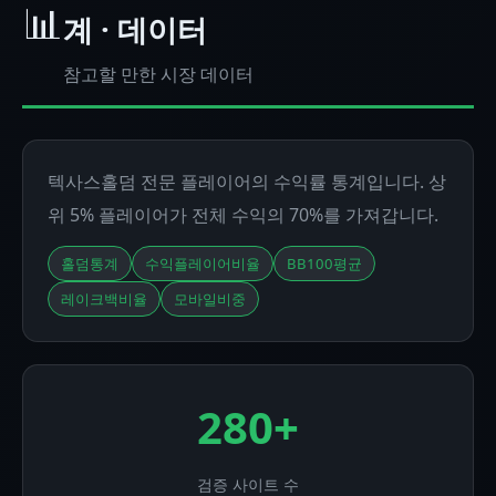
📊
계 · 데이터
참고할 만한 시장 데이터
텍사스홀덤 전문 플레이어의 수익률 통계입니다. 상
위 5% 플레이어가 전체 수익의 70%를 가져갑니다.
홀덤통계
수익플레이어비율
BB100평균
레이크백비율
모바일비중
280+
검증 사이트 수