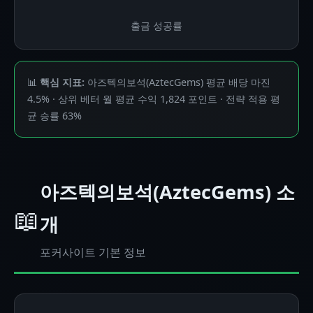
출금 성공률
📊
핵심 지표:
아즈텍의보석(AztecGems) 평균 배당 마진
4.5% · 상위 베터 월 평균 수익 1,824 포인트 · 전략 적용 평
균 승률 63%
아즈텍의보석(AztecGems) 소
📖
개
포커사이트 기본 정보