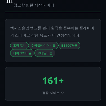
참고할 만한 시장 데이터
텍사스홀덤 뱅크롤 관리 원칙을 준수하는 플레이어
의 스테이크 상승 속도가 더 안정적입니다.
홀덤통계
수익플레이어비율
BB100평균
레이크백비율
모바일비중
161+
검증 사이트 수