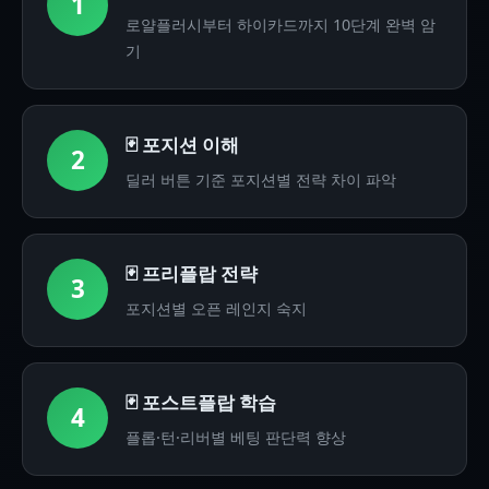
1
로얄플러시부터 하이카드까지 10단계 완벽 암
기
🃏 포지션 이해
2
딜러 버튼 기준 포지션별 전략 차이 파악
🃏 프리플랍 전략
3
포지션별 오픈 레인지 숙지
🃏 포스트플랍 학습
4
플롭·턴·리버별 베팅 판단력 향상