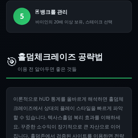
🃏 뱅크롤 관리
5
바이인의 20배 이상 보유, 스테이크 선택
홀덤체크레이즈 공략법
🎯
이용 전 알아두면 좋은 것들
이론적으로 hUD 통계를 올바르게 해석하면 홀덤체
크레이즈에서 상대의 플레이 스타일을 빠르게 파악
할 수 있습니다. 텍사스홀덤 복리 효과를 이해하세
요. 꾸준한 소수익이 장기적으로 큰 자산으로 이어
집니다. 홀덤존에서 검증된 사이트를 이용하면 전략