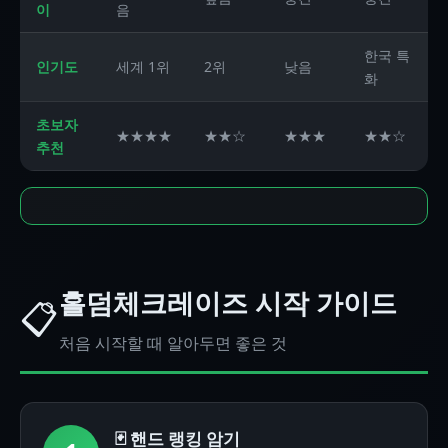
이
음
한국 특
인기도
세계 1위
2위
낮음
화
초보자
★★★★
★★☆
★★★
★★☆
추천
홀덤체크레이즈 시작 가이드
📋
처음 시작할 때 알아두면 좋은 것
🃏 핸드 랭킹 암기