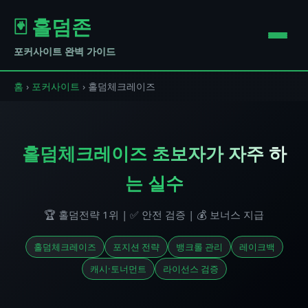
🃏 홀덤존
포커사이트 완벽 가이드
홈
›
포커사이트
› 홀덤체크레이즈
홀덤체크레이즈 초보자가 자주 하
는 실수
🏆 홀덤전략 1위 | ✅ 안전 검증 | 💰 보너스 지급
홀덤체크레이즈
포지션 전략
뱅크롤 관리
레이크백
캐시·토너먼트
라이선스 검증