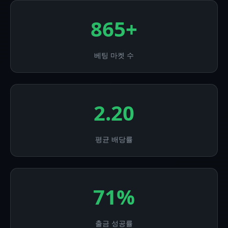
865+
베팅 마켓 수
2.20
평균 배당률
71%
출금 성공률