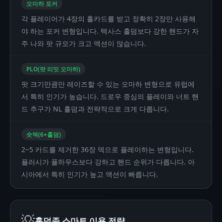
오마하 포커
각 플레이어가 4장의 홀카드를 받고 정확히 2장만 사용해
야 하는 포커 변형입니다. 텍사스 홀덤보다 강한 핸드가 자
주 나와 팟 규모가 크고 액션이 많습니다.
PLO(팟 리밋 오마하)
팟 크기만큼만 레이즈할 수 있는 오마하 변형으로 유럽에
서 특히 인기가 높습니다. 드로우 중심의 플레이와 너트 핸
드 추구가 NL 홀덤과 전략적으로 크게 다릅니다.
숏덱(6+홀덤)
2~5 카드를 제거한 36장 덱으로 플레이하는 변형입니다.
플러시가 풀하우스보다 강하고 핸드 순위가 다릅니다. 아
시아에서 특히 인기가 높고 액션이 빠릅니다.
💡
홀덤존 스마트 이용 전략