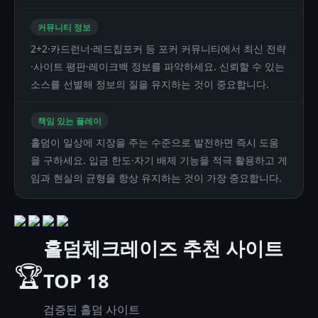
커뮤니티 정보
2+2·카드런너·레드칩포커 등 포커 커뮤니티에서 최신 전략
·사이트 평판·레이크백 정보를 파악하세요. 신뢰할 수 있는
소스를 선별해 정보의 질을 유지하는 것이 중요합니다.
책임 있는 플레이
홀덤이 일상에 지장을 주는 수준으로 발전하면 즉시 도움
을 구하세요. 입금 한도·자기 배제 기능을 적극 활용하고 게
임과 현실의 균형을 항상 유지하는 것이 가장 중요합니다.
홀덤체크레이즈 추천 사이트
🏆
TOP 18
검증된 홀덤 사이트