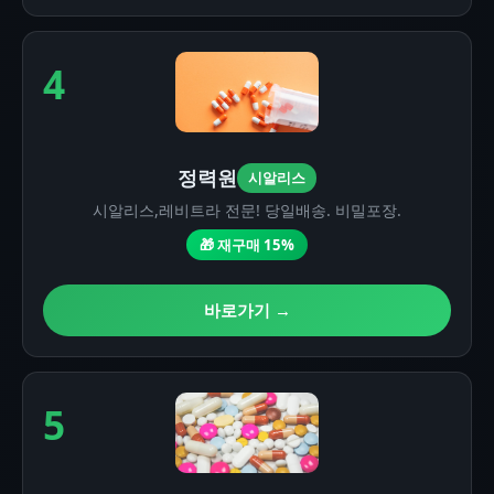
4
정력원
시알리스
시알리스,레비트라 전문! 당일배송. 비밀포장.
🎁 재구매 15%
바로가기 →
5