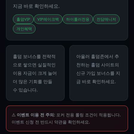
지금 바로 확인하세요.
홀덤VIP
VIP레이크백
하이롤러전용
전담매니저
개인혜택
홀덤 보너스를 전략적
아울러 홀덤존에서 추
으로 쌓으면 실질적인
천하는 홀덤 사이트의
이용 자금이 크게 늘어
신규 가입 보너스를 지
더 많은 기회를 만들
금 바로 확인하세요.
수 있습니다.
⚠️
이벤트 이용 전 주의:
포커 전용 롤링 조건이 적용됩니다.
이벤트 신청 전 반드시 약관을 확인하세요.