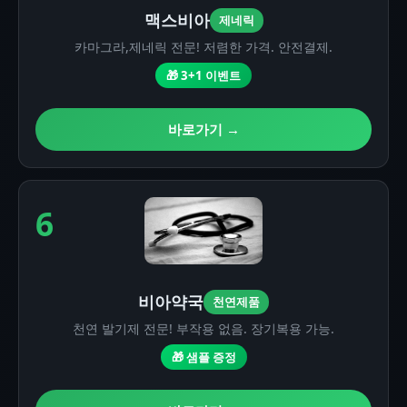
맥스비아
제네릭
카마그라,제네릭 전문! 저렴한 가격. 안전결제.
🎁 3+1 이벤트
바로가기 →
6
비아약국
천연제품
천연 발기제 전문! 부작용 없음. 장기복용 가능.
🎁 샘플 증정