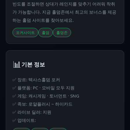
빈도를 조절하면 상대가 레인지를 맞추기 어려워 착취
가 가능합니다. 지금 홀덤존에서 최고의 보너스를 제공
하는 홀덤 사이트를 찾아보세요.
포커사이트
홀덤
홀덤존
📊
기본 정보
✅ 장르: 텍사스홀덤 포커
✅ 플랫폼: PC · 모바일 모두 지원
✅ 게임: 캐시게임 · 토너먼트 · SNG
✅ 족보: 로얄플러시 ~ 하이카드
✅ 라이브 딜러: 지원
✅ 업데이트: