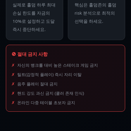
실제로 홀덤 하루 최대
핵심은 홀덤존의 홀덤
손실 한도를 자금의
risk 분석으로 최적의
10%로 설정하고 도달
선택을 하세요.
즉시 중단하세요.
🚫 절대 금지 사항
✗
자신의 뱅크롤 대비 높은 스테이크 게임 금지
✗
틸트(감정적 플레이) 즉시 자리 이탈
✗
음주 플레이 절대 금지
✗
핸드 강도 과신 금지 (쿨러 존재 인식)
✗
온라인 다중 테이블 초보자 금지