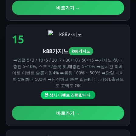
바로가기 →
15
k88카지노
k88카지노
➡️입플 5+3 / 10+5 / 20+7 / 30+10 / 50+15 ➡️카지노 첫,매
충전 5~10%, 스포츠/슬롯 첫,매충전 5~10% ➡️실시간 리베
이트 이벤트 슬롯게임4% ➡️롤링 100% ~ 500% ➡️당일 페이
백 5% 최대 500만 ➡️안전하고 빠른 입금(테더, 가상),출금으
로 고액도 OK
🎁 상시 이벤트 진행합니다.
바로가기 →