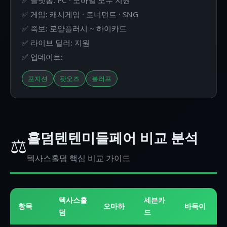
✅ 플랫폼: PC · 모바일 모두 지원
✅ 게임: 캐시게임 · 토너먼트 · SNG
✅ 족보: 로얄플러시 ~ 하이카드
✅ 라이브 딜러: 지원
✅ 업데이트:
포지션
팟오즈
블러프
홀덤텐텐미들페어 비교 분석
⚖️
텍사스홀덤 핵심 비교 가이드
텍사스홀
세븐카
항목
오마하
바둑이
덤
드