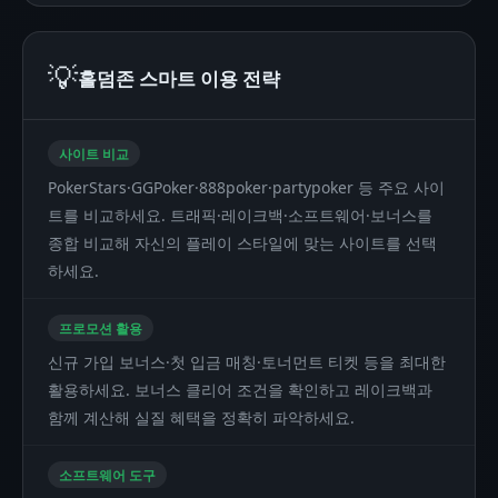
💡
홀덤존 스마트 이용 전략
사이트 비교
PokerStars·GGPoker·888poker·partypoker 등 주요 사이
트를 비교하세요. 트래픽·레이크백·소프트웨어·보너스를
종합 비교해 자신의 플레이 스타일에 맞는 사이트를 선택
하세요.
프로모션 활용
신규 가입 보너스·첫 입금 매칭·토너먼트 티켓 등을 최대한
활용하세요. 보너스 클리어 조건을 확인하고 레이크백과
함께 계산해 실질 혜택을 정확히 파악하세요.
소프트웨어 도구