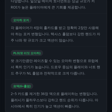
다양합니다. 일요일 메이저 토너먼트는 상금 규모가 커
ROI가 높은 플레이어에게 큰 기회를 제공합니다.
오마하 포커
각 플레이어가 4장의 홀카드를 받고 정확히 2장만 사용해
야 하는 포커 변형입니다. 텍사스 홀덤보다 강한 핸드가 자
주 나와 팟 규모가 크고 액션이 많습니다.
PLO(팟 리밋 오마하)
팟 크기만큼만 레이즈할 수 있는 오마하 변형으로 유럽에
서 특히 인기가 높습니다. 드로우 중심의 플레이와 너트 핸
드 추구가 NL 홀덤과 전략적으로 크게 다릅니다.
숏덱(6+홀덤)
2~5 카드를 제거한 36장 덱으로 플레이하는 변형입니다.
플러시가 풀하우스보다 강하고 핸드 순위가 다릅니다. 아
시아에서 특히 인기가 높고 액션이 빠릅니다.