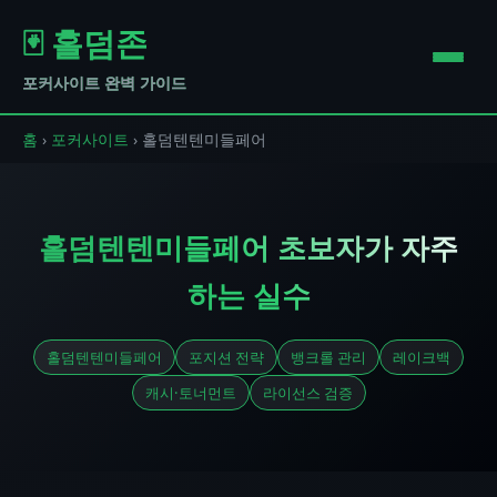
🃏 홀덤존
포커사이트 완벽 가이드
홈
›
포커사이트
› 홀덤텐텐미들페어
홀덤텐텐미들페어 초보자가 자주
하는 실수
홀덤텐텐미들페어
포지션 전략
뱅크롤 관리
레이크백
캐시·토너먼트
라이선스 검증