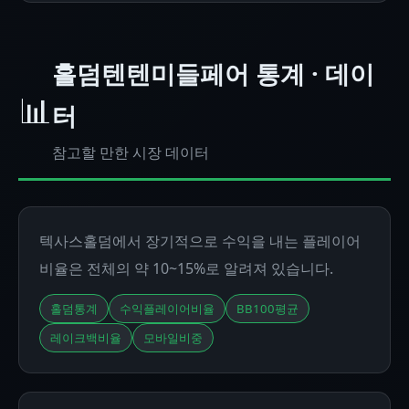
홀덤텐텐미들페어 통계 · 데이
📊
터
참고할 만한 시장 데이터
텍사스홀덤에서 장기적으로 수익을 내는 플레이어
비율은 전체의 약 10~15%로 알려져 있습니다.
홀덤통계
수익플레이어비율
BB100평균
레이크백비율
모바일비중