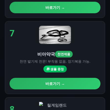
바로가기 →
7
비아약국
천연제품
천연 발기제 전문! 부작용 없음. 장기복용 가능.
🎁 샘플 증정
바로가기 →
8