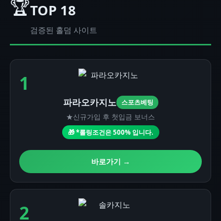
🏆
TOP 18
검증된 홀덤 사이트
1
파라오카지노
스포츠베팅
★신규가입 후 첫입금 보너스
🎁 *롤링조건은 500% 입니다.
바로가기 →
2