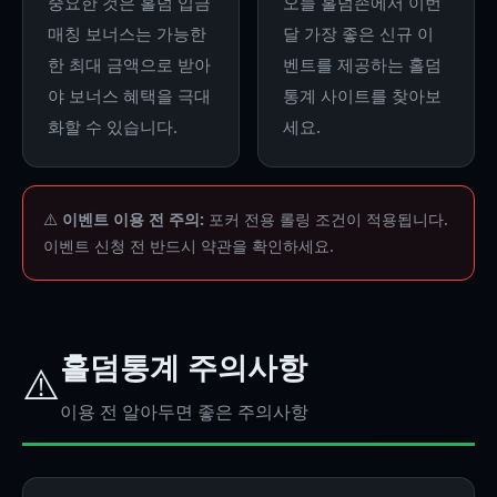
중요한 것은 홀덤 입금
오늘 홀덤존에서 이번
매칭 보너스는 가능한
달 가장 좋은 신규 이
한 최대 금액으로 받아
벤트를 제공하는 홀덤
야 보너스 혜택을 극대
통계 사이트를 찾아보
화할 수 있습니다.
세요.
⚠️
이벤트 이용 전 주의:
포커 전용 롤링 조건이 적용됩니다.
이벤트 신청 전 반드시 약관을 확인하세요.
홀덤통계 주의사항
⚠️
이용 전 알아두면 좋은 주의사항