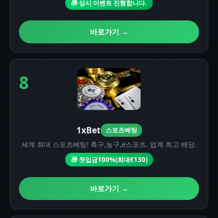
🎁 상시 이벤트 진행합니다.
바로가기 →
8
1xBet
스포츠베팅
세계 최대 스포츠베팅! 축구,농구,e스포츠. 업계 최고 배당.
🎁 첫입금100%(최대€130)
바로가기 →