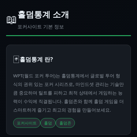
홀덤통계 소개
📖
포커사이트 기본 정보
🃏
홀덤통계 란?
WPT(월드 포커 투어)는 홀덤통계에서 글로벌 투어 형
식의 권위 있는 포커 시리즈로, 마인드셋 관리는 기술만
큼 중요하며 틸트를 피하고 최적 상태에서 게임하는 능
력이 수익에 직결됩니다. 홀덤존와 함께 홀덤 게임을 더
스마트하게 즐기고 최고의 경험을 만들어보세요.
포커사이트
홀덤
홀덤존