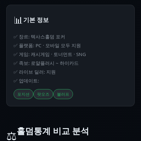
📊
기본 정보
✅ 장르: 텍사스홀덤 포커
✅ 플랫폼: PC · 모바일 모두 지원
✅ 게임: 캐시게임 · 토너먼트 · SNG
✅ 족보: 로얄플러시 ~ 하이카드
✅ 라이브 딜러: 지원
✅ 업데이트:
포지션
팟오즈
블러프
홀덤통계 비교 분석
⚖️