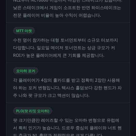
낮은 스테이크에서 게임이 소프트한 반면 하이스테이크는
전문 플레이어 비율이 높아 수익이 어렵습니다.
MTT 마켓
수천 명이 참가하는 대형 토너먼트부터 소규모 터보까지
다양합니다. 일요일 메이저 토너먼트는 상금 규모가 커
ROI가 높은 플레이어에게 큰 기회를 제공합니다.
오마하 포커
각 플레이어가 4장의 홀카드를 받고 정확히 2장만 사용해
야 하는 포커 변형입니다. 텍사스 홀덤보다 강한 핸드가 자
주 나와 팟 규모가 크고 액션이 많습니다.
PLO(팟 리밋 오마하)
팟 크기만큼만 레이즈할 수 있는 오마하 변형으로 유럽에
서 특히 인기가 높습니다. 드로우 중심의 플레이와 너트 핸
드 추구가 NL 홀덤과 전략적으로 크게 다릅니다.