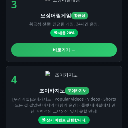
3
오징어릴게임
황금성
황금성 전문! 안전한 게임. 24시간 운영.
🎁 매충 20%
바로가기 →
4
조이카지노
조이카지노
[우리계열]조이카지노 · Popular videos · Videos · Shorts
· 모든 걸 걸었던 마지막 배팅의 순간! · 룰렛 테이블에서 만
난 매력적인 그녀와의 잊지 못할 만남!
🎁 상시 이벤트 진행합니다.