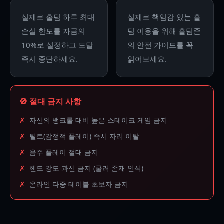
실제로 홀덤 하루 최대
실제로 책임감 있는 홀
손실 한도를 자금의
덤 이용을 위해 홀덤존
10%로 설정하고 도달
의 안전 가이드를 꼭
즉시 중단하세요.
읽어보세요.
🚫 절대 금지 사항
✗
자신의 뱅크롤 대비 높은 스테이크 게임 금지
✗
틸트(감정적 플레이) 즉시 자리 이탈
✗
음주 플레이 절대 금지
✗
핸드 강도 과신 금지 (쿨러 존재 인식)
✗
온라인 다중 테이블 초보자 금지