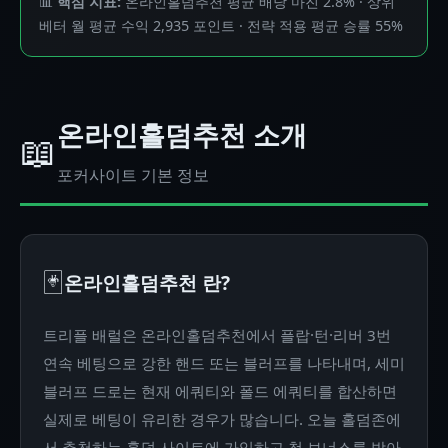
📊
핵심 지표:
온라인홀덤추천 평균 배당 마진 2.8% · 상위
베터 월 평균 수익 2,935 포인트 · 전략 적용 평균 승률 55%
온라인홀덤추천 소개
📖
포커사이트 기본 정보
🃏
온라인홀덤추천 란?
트리플 배럴은 온라인홀덤추천에서 플랍·턴·리버 3번
연속 베팅으로 강한 핸드 또는 블러프를 나타내며, 세미
블러프 드로는 현재 에쿼티와 폴드 에쿼티를 합산하면
실제로 베팅이 유리한 경우가 많습니다. 오늘 홀덤존에
서 추천하는 홀덤 사이트에 가입하고 첫 보너스를 받아