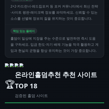
2+2·카드런너·레드칩포커 등 포커 커뮤니티에서 최신 전략
·사이트 평판·레이크백 정보를 파악하세요. 신뢰할 수 있는
소스를 선별해 정보의 질을 유지하는 것이 중요합니다.
책임 있는 플레이
홀덤이 일상에 지장을 주는 수준으로 발전하면 즉시 도움
을 구하세요. 입금 한도·자기 배제 기능을 적극 활용하고 게
임과 현실의 균형을 항상 유지하는 것이 가장 중요합니다.
온라인홀덤추천 추천 사이트
🏆
TOP 18
검증된 홀덤 사이트