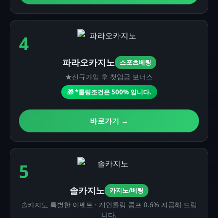
4
파라오카지노
스포츠베팅
★신규가입 후 첫입금 보너스
🎁 *롤링조건은 500% 입니다.
바로가기 →
5
솔카지노
카지노/베팅
솔카지노 특별한 이벤트 · 개인롤링 콤프 0.6% 지급해 드립
니다.