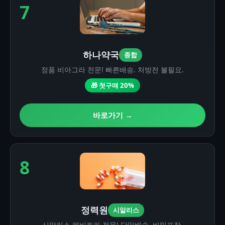
7
하나약국
종합
정품 비아그라 전문! 빠른배송. 처방전 불필요.
🎁 첫구매 20%
바로가기 →
8
정력원
시알리스
시알리스,레비트라 전문! 당일배송. 비밀포장.