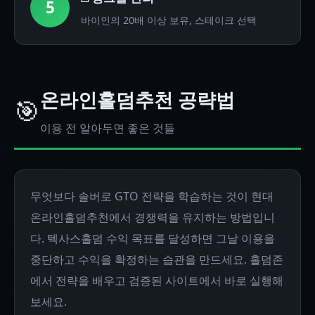
5
바이인의 20배 이상 보유, 스테이크 선택
온라인홀덤추천 공략법
🎯
이용 전 알아두면 좋은 것들
무엇보다 솔버로 GTO 전략을 학습하는 것이 현대
온라인홀덤추천에서 경쟁력을 유지하는 방법입니
다. 텍사스홀덤 수익 목표를 달성하면 그날 이용을
중단하고 수익을 확정하는 습관을 만드세요. 홀덤존
에서 전략을 배우고 검증된 사이트에서 바로 실행해
보세요.