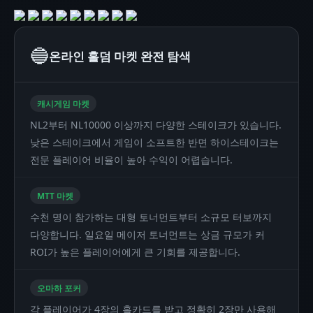
🔵
온라인 홀덤 마켓 완전 탐색
캐시게임 마켓
NL2부터 NL10000 이상까지 다양한 스테이크가 있습니다.
낮은 스테이크에서 게임이 소프트한 반면 하이스테이크는
전문 플레이어 비율이 높아 수익이 어렵습니다.
MTT 마켓
수천 명이 참가하는 대형 토너먼트부터 소규모 터보까지
다양합니다. 일요일 메이저 토너먼트는 상금 규모가 커
ROI가 높은 플레이어에게 큰 기회를 제공합니다.
오마하 포커
각 플레이어가 4장의 홀카드를 받고 정확히 2장만 사용해