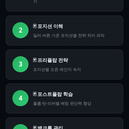
기
🃏 포지션 이해
2
딜러 버튼 기준 포지션별 전략 차이 파악
🃏 프리플랍 전략
3
포지션별 오픈 레인지 숙지
🃏 포스트플랍 학습
4
플롭·턴·리버별 베팅 판단력 향상
🃏 뱅크롤 관리