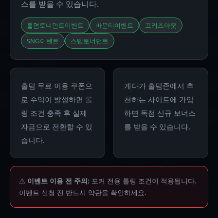
스를 받을 수 있습니다.
홀덤토너먼트이벤트
바운티이벤트
프리즈아웃
SNG이벤트
스텝토너먼트
홀덤 무료 이용 쿠폰으
게다가 홀덤존에서 추
로 수익이 발생하면 롤
천하는 사이트에 가입
링 조건 충족 후 실제
하면 독점 신규 보너스
자금으로 전환할 수 있
를 받을 수 있습니다.
습니다.
⚠️
이벤트 이용 전 주의:
포커 전용 롤링 조건이 적용됩니다.
이벤트 신청 전 반드시 약관을 확인하세요.